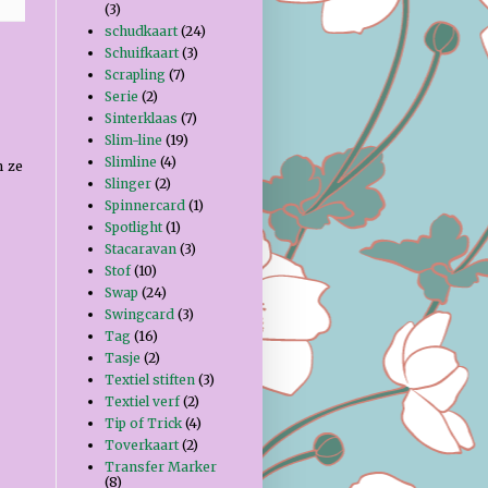
(3)
schudkaart
(24)
Schuifkaart
(3)
Scrapling
(7)
Serie
(2)
Sinterklaas
(7)
Slim-line
(19)
Slimline
(4)
m ze
Slinger
(2)
Spinnercard
(1)
Spotlight
(1)
Stacaravan
(3)
Stof
(10)
Swap
(24)
Swingcard
(3)
Tag
(16)
Tasje
(2)
Textiel stiften
(3)
Textiel verf
(2)
Tip of Trick
(4)
Toverkaart
(2)
Transfer Marker
(8)