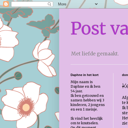
Post v
Met liefde gemaakt.
Daphne in het kort
don
Mijn naam is
K
Daphne en ik ben
54 jaar.
Ik ben getrouwd en
Af
samen hebben wij 3
te 
kinderen, 2 jongens
Ik 
en een 1 meisje.
ste
Het
Ik vind het heerlijk
zie
om te knutselen.
Op dit moment