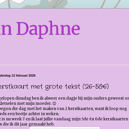
an Daphne
derdag 12 februari 2026
erstkaart met grote tekst ('26-5&6)
gelopen dinsdag ben ik alweer een dagje bij mijn ouders geweest 
kletselen met mijn moeder. 😊
begon die dag met het maken van 2 kerstkaarten, want ik loop nog
eds een beetje achter in weken.
 is nu week 7 en ik laat jullie vandaag mijn 5de èn 6de kerstkaarten
n die ik dit jaar gemaakt heb.