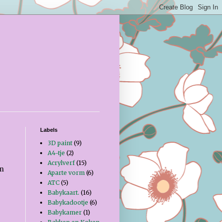
Labels
3D paint
(9)
A4-tje
(2)
Acrylverf
(15)
om
Aparte vorm
(6)
ATC
(5)
Babykaart.
(16)
Babykadootje
(6)
Babykamer
(1)