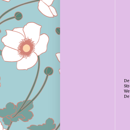
De 
St
Wee
De 