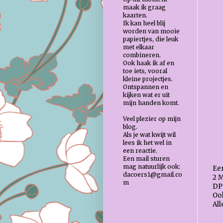
maak ik graag
kaarten.
Ik kan heel blij
worden van mooie
papiertjes, die leuk
met elkaar
combineren.
Ook haak ik af en
toe iets, vooral
kleine projectjes.
Ontspannen en
kijken wat er uit
mijn handen komt.
Veel plezier op mijn
blog.
Als je wat kwijt wil
lees ik het wel in
een reactie.
Een mail sturen
mag natuurlijk ook:
Een
dacoers1@gmail.co
2 M
m
DP
Ook
Al