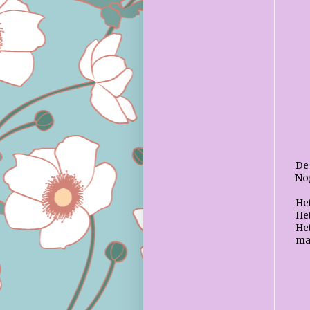
De 
Nog
Het
Het
Het
ma