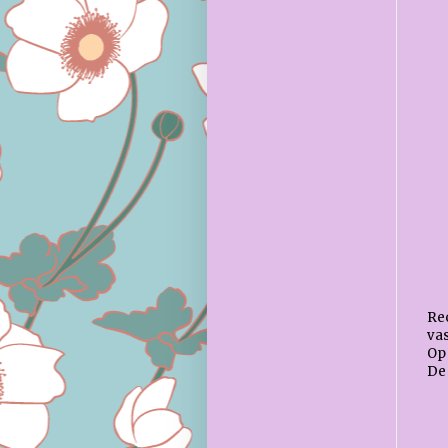
Rec
vas
Op 
De 