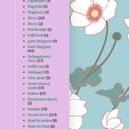
Figuurtjes
(3)
FlagFold
(1)
Flapkaart
(3)
Floor
(20)
Floor.
(2)
Fotoboekje
(1)
Full Deck
(4)
gast designer
(5)
Gast disigner
(40)
Geïnspireerd
door
(13)
Gelift van
(1)
Geslaagd
(3)
Give Away
(5)
Grote woord
stans
(13)
Haken
(47)
Harmonica kaart
(1)
Hartjes
(33)
Home Deco
(113)
Hout branden
(8)
Huis en Tuin
(6)