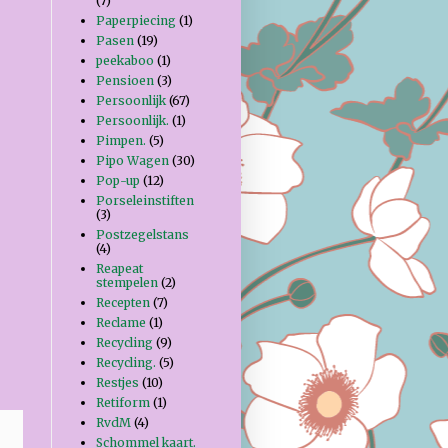
(7)
Paperpiecing
(1)
Pasen
(19)
peekaboo
(1)
Pensioen
(3)
Persoonlijk
(67)
Persoonlijk.
(1)
Pimpen.
(5)
Pipo Wagen
(30)
Pop-up
(12)
Porseleinstiften
(3)
Postzegelstans
(4)
Reapeat
stempelen
(2)
Recepten
(7)
Reclame
(1)
Recycling
(9)
Recycling.
(5)
Restjes
(10)
Retiform
(1)
RvdM
(4)
Schommel kaart.