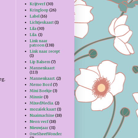
Krijtverf
(30)
Kringloop
(26)
Label
(16)
Lichtjeskaart
(1)
Lila
(30)
Lila.
(1)
Link naar
patroon
(138)
Link naar recept
(1)
Lip Balsem
(7)
Mannenkaart
(113)
Mannenkaart.
(2)
eg.
Memo Bord
(7)
Mini Boekje
(3)
Minnie
(3)
MixedMedia.
(2)
mozaïek kaart
(1)
Naaimachine
(18)
Neon verf
(18)
Nieuwjaar
(31)
OneSheetWonder