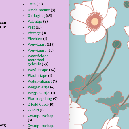
Tuin
(23)
Uit de natuur
(9)
Uitdaging
(65)
Valentijn
(8)
 aan
 te
Verf
(10)
Vintage
(3)
Vlechten
(1)
Vouwkaart
(113)
Vouwkaart.
(13)
Waardeloos
materiaal
gebruik
(59)
Washi Tape
(34)
Washi-tape
(1)
Watervalkaart
(4)
Weggevertje
(4)
Weggevertje.
(1)
Woordspeling
(9)
Z Fold Card
(10)
Z-Fold
(1)
Zwangerschap
(3)
 erg
Zwangerschap.