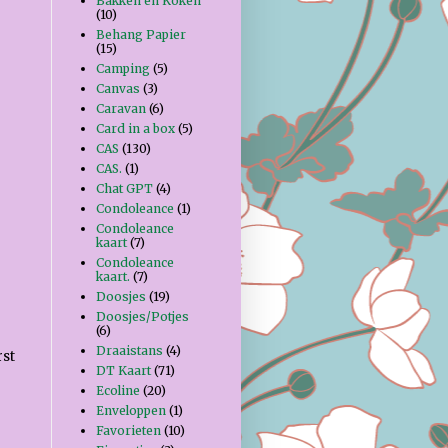
Bakken en Koken
(10)
Behang Papier
(15)
Camping
(5)
Canvas
(3)
Caravan
(6)
Card in a box
(5)
CAS
(130)
CAS.
(1)
Chat GPT
(4)
Condoleance
(1)
Condoleance
kaart
(7)
Condoleance
kaart.
(7)
Doosjes
(19)
Doosjes/Potjes
(6)
Draaistans
(4)
rst
DT Kaart
(71)
Ecoline
(20)
Enveloppen
(1)
Favorieten
(10)