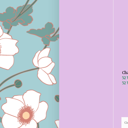
Cha
52
52
G